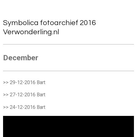
Ga
direct
naar
Symbolica fotoarchief 2016
de
Verwonderling.nl
hoofdinhoud
December
>> 29-12-2016
Bart
>> 27-12-2016 Bart
>> 24-12-2016
Bart